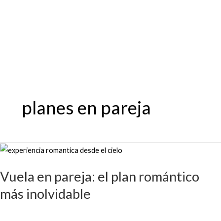
Ir
al
contenido
planes en pareja
Vuela
en
Vuela en pareja: el plan romántico
pareja:
el
más inolvidable
plan
romántico