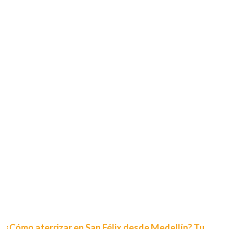
¿Cómo aterrizar en San Félix desde Medellín? Tu