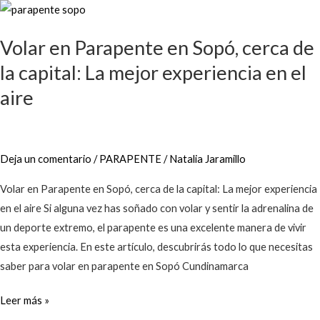
Volar
en
Volar en Parapente en Sopó, cerca de
Parapente
en
la capital: La mejor experiencia en el
Sopó,
aire
cerca
de
la
Deja un comentario
/
PARAPENTE
/
Natalia Jaramillo
capital:
La
Volar en Parapente en Sopó, cerca de la capital: La mejor experiencia
mejor
en el aire Si alguna vez has soñado con volar y sentir la adrenalina de
experiencia
un deporte extremo, el parapente es una excelente manera de vivir
en
esta experiencia. En este artículo, descubrirás todo lo que necesitas
el
saber para volar en parapente en Sopó Cundinamarca
aire
Leer más »