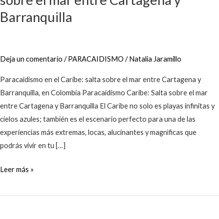
sobre
Barranquilla
el
mar
entre
Deja un comentario
/
PARACAIDISMO
/
Natalia Jaramillo
Cartagena
y
Paracaidismo en el Caribe: salta sobre el mar entre Cartagena y
Barranquilla
Barranquilla, en Colombia Paracaidismo Caribe: Salta sobre el mar
entre Cartagena y Barranquilla El Caribe no solo es playas infinitas y
cielos azules; también es el escenario perfecto para una de las
experiencias más extremas, locas, alucinantes y magnìficas que
podrás vivir en tu […]
Leer más »
Guía
para