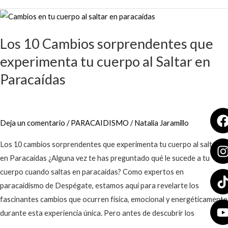
Los
10
Los 10 Cambios sorprendentes que
Cambios
sorprendentes
experimenta tu cuerpo al Saltar en
que
Paracaídas
experimenta
tu
cuerpo
Deja un comentario
/
PARACAIDISMO
/
Natalia Jaramillo
al
Saltar
Los 10 cambios sorprendentes que experimenta tu cuerpo al saltar
en
en Paracaídas ¿Alguna vez te has preguntado qué le sucede a tu
Paracaídas
cuerpo cuando saltas en paracaídas? Como expertos en
paracaidismo de Despégate, estamos aquí para revelarte los
fascinantes cambios que ocurren física, emocional y energéticamente
durante esta experiencia única. Pero antes de descubrir los