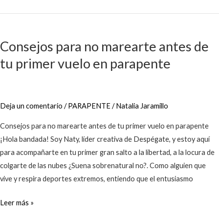
Consejos
para
Consejos para no marearte antes de
no
tu primer vuelo en parapente
marearte
antes
de
tu
Deja un comentario
/
PARAPENTE
/
Natalia Jaramillo
primer
vuelo
Consejos para no marearte antes de tu primer vuelo en parapente
en
¡Hola bandada! Soy Naty, líder creativa de Despégate, y estoy aquí
parapente
para acompañarte en tu primer gran salto a la libertad, a la locura de
colgarte de las nubes ¿Suena sobrenatural no?. Como alguien que
vive y respira deportes extremos, entiendo que el entusiasmo
Leer más »