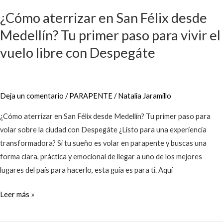
aterrizar
¿Cómo aterrizar en San Félix desde
en
San
Medellín? Tu primer paso para vivir el
Félix
vuelo libre con Despegáte
desde
Medellín?
Tu
Deja un comentario
/
PARAPENTE
/
Natalia Jaramillo
primer
paso
¿Cómo aterrizar en San Félix desde Medellín? Tu primer paso para
para
volar sobre la ciudad con Despegáte ¿Listo para una experiencia
vivir
transformadora? Si tu sueño es volar en parapente y buscas una
el
forma clara, práctica y emocional de llegar a uno de los mejores
vuelo
lugares del país para hacerlo, esta guía es para ti. Aquí
libre
con
Leer más »
Despegáte