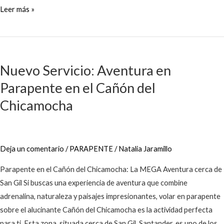
Leer más »
Nuevo
Servicio:
Nuevo Servicio: Aventura en
Aventura
Parapente en el Cañón del
en
Parapente
Chicamocha
en
el
Cañón
Deja un comentario
/
PARAPENTE
/
Natalia Jaramillo
del
Chicamocha
Parapente en el Cañón del Chicamocha: La MEGA Aventura cerca de
San Gil Si buscas una experiencia de aventura que combine
adrenalina, naturaleza y paisajes impresionantes, volar en parapente
sobre el alucinante Cañón del Chicamocha es la actividad perfecta
para ti. Esta zona, situada cerca de San Gil, Santander, es uno de los