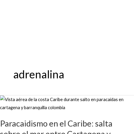
Ir
al
contenido
adrenalina
Paracaidismo
en
el
Paracaidismo en el Caribe: salta
Caribe:
sobre el mar entre Cartagena y
salta