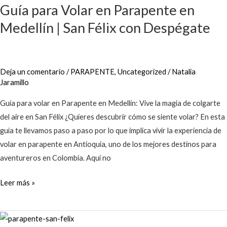
Guía para Volar en Parapente en
Volar
Medellín | San Félix con Despégate
en
Parapente
en
Medellín
Deja un comentario
/
PARAPENTE
,
Uncategorized
/
Natalia
|
Jaramillo
San
Guía para volar en Parapente en Medellín: Vive la magia de colgarte
Félix
del aire en San Félix ¿Quieres descubrir cómo se siente volar? En esta
con
guía te llevamos paso a paso por lo que implica vivir la experiencia de
Despégate
volar en parapente en Antioquia, uno de los mejores destinos para
aventureros en Colombia. Aquí no
Leer más »
¿Cómo