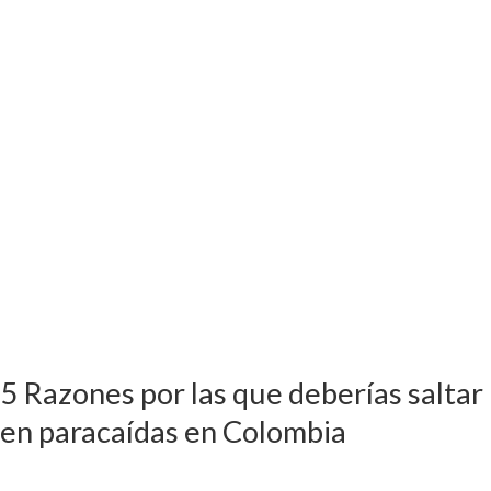
deberías
saltar
en
paracaídas
en
Colombia
5 Razones por las que deberías saltar
en paracaídas en Colombia