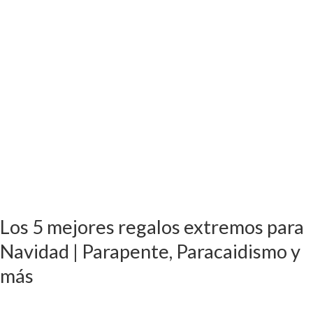
Navidad
|
Parapente,
Paracaidismo
y
más
Los 5 mejores regalos extremos para
Navidad | Parapente, Paracaidismo y
más