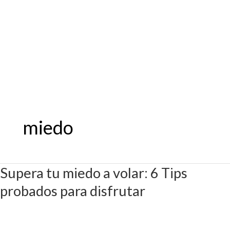
Ir
al
contenido
miedo
Supera tu miedo a volar: 6 Tips
Supera
tu
probados para disfrutar
miedo
a
volar: