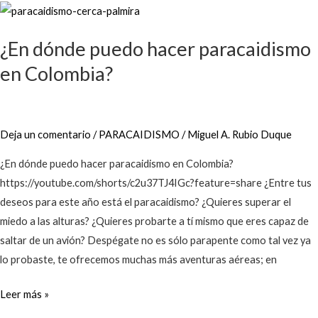
¿En
dónde
¿En dónde puedo hacer paracaidismo
puedo
hacer
en Colombia?
paracaidismo
en
Colombia?
Deja un comentario
/
PARACAIDISMO
/
Miguel A. Rubio Duque
¿En dónde puedo hacer paracaidismo en Colombia?
https://youtube.com/shorts/c2u37TJ4IGc?feature=share ¿Entre tus
deseos para este año está el paracaidismo? ¿Quieres superar el
miedo a las alturas? ¿Quieres probarte a tí mismo que eres capaz de
saltar de un avión? Despégate no es sólo parapente como tal vez ya
lo probaste, te ofrecemos muchas más aventuras aéreas; en
Leer más »