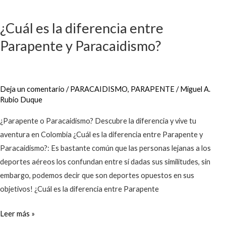
¿Cuál
es
¿Cuál es la diferencia entre
la
Parapente y Paracaidismo?
diferencia
entre
Parapente
y
Deja un comentario
/
PARACAIDISMO
,
PARAPENTE
/
Miguel A.
Paracaidismo?
Rubio Duque
¿Parapente o Paracaidismo? Descubre la diferencia y vive tu
aventura en Colombia ¿Cuál es la diferencia entre Parapente y
Paracaidismo?: Es bastante común que las personas lejanas a los
deportes aéreos los confundan entre sí dadas sus similitudes, sin
embargo, podemos decir que son deportes opuestos en sus
objetivos! ¿Cuál es la diferencia entre Parapente
Leer más »