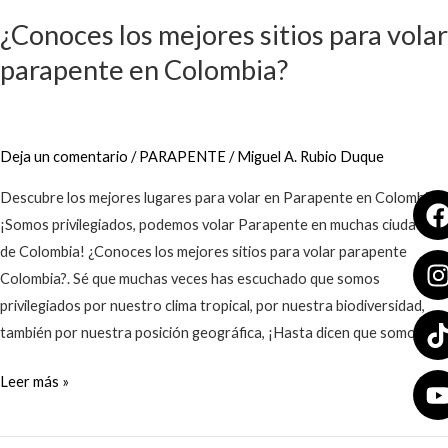
los
¿Conoces los mejores sitios para volar
mejores
sitios
parapente en Colombia?
para
volar
parapente
Deja un comentario
/
PARAPENTE
/
Miguel A. Rubio Duque
en
Colombia?
Descubre los mejores lugares para volar en Parapente en Colombia
¡Somos privilegiados, podemos volar Parapente en muchas ciudades
de Colombia! ¿Conoces los mejores sitios para volar parapente
Colombia?. Sé que muchas veces has escuchado que somos
privilegiados por nuestro clima tropical, por nuestra biodiversidad,
también por nuestra posición geográfica, ¡Hasta dicen que somos el
Leer más »