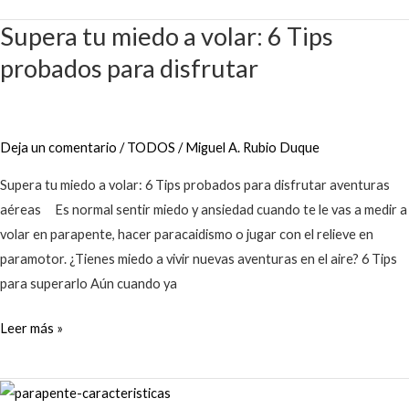
Supera tu miedo a volar: 6 Tips
Supera
tu
probados para disfrutar
miedo
a
volar:
Deja un comentario
/
TODOS
/
Miguel A. Rubio Duque
6
Tips
Supera tu miedo a volar: 6 Tips probados para disfrutar aventuras
probados
aéreas Es normal sentir miedo y ansiedad cuando te le vas a medir a
para
volar en parapente, hacer paracaidismo o jugar con el relieve en
disfrutar
paramotor. ¿Tienes miedo a vivir nuevas aventuras en el aire? 6 Tips
para superarlo Aún cuando ya
Leer más »
¿Conoces