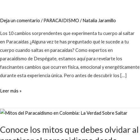
tu
cuerpo
Deja un comentario
/
PARACAIDISMO
/
Natalia Jaramillo
al
Saltar
Los 10 cambios sorprendentes que experimenta tu cuerpo al saltar
en
en Paracaídas ¿Alguna vez te has preguntado qué le sucede a tu
Paracaídas
cuerpo cuando saltas en paracaídas? Como expertos en
paracaidismo de Despégate, estamos aquí para revelarte los
fascinantes cambios que ocurren física, emocional y energéticamente
durante esta experiencia única. Pero antes de descubrir los […]
Leer más »
Conoce
los
Conoce los mitos que debes olvidar al
mitos
que