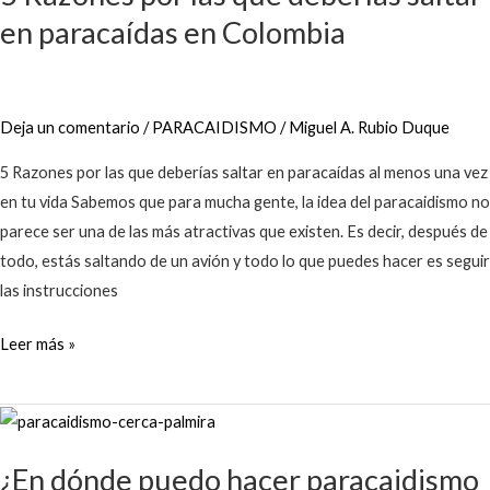
en paracaídas en Colombia
las
que
deberías
saltar
Deja un comentario
/
PARACAIDISMO
/
Miguel A. Rubio Duque
en
paracaídas
5 Razones por las que deberías saltar en paracaídas al menos una vez
en
en tu vida Sabemos que para mucha gente, la idea del paracaidismo no
Colombia
parece ser una de las más atractivas que existen. Es decir, después de
todo, estás saltando de un avión y todo lo que puedes hacer es seguir
las instrucciones
Leer más »
¿En
dónde
¿En dónde puedo hacer paracaidismo
puedo