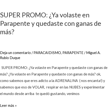
SUPER
PROMO:
SUPER PROMO: ¿Ya volaste en
¿Ya
Parapente y quedaste con ganas de
volaste
en
más?
Parapente
y
quedaste
Deja un comentario
/
PARACAIDISMO
,
PARAPENTE
/
Miguel A.
con
Rubio Duque
ganas
de
SUPER PROMO: ¿Ya volaste en Parapente y quedaste con ganas de
más?
más? ¿Ya volaste en Parapente y quedaste con ganas de más? ok,
como sabemos que eres adicto a la ADRENALINA ( nos encanta!) y
sabemos que eso de VOLAR, respirar en las NUBES y experimentar
el mundo desde arriba te quedó gustando, venimos
Leer más »