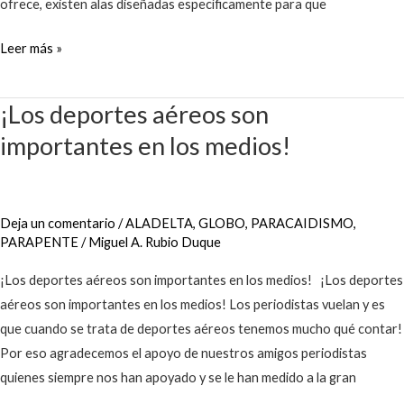
ofrece, existen alas diseñadas específicamente para que
Leer más »
¡Los deportes aéreos son
¡Los
deportes
importantes en los medios!
aéreos
son
importantes
Deja un comentario
/
ALADELTA
,
GLOBO
,
PARACAIDISMO
,
en
PARAPENTE
/
Miguel A. Rubio Duque
los
¡Los deportes aéreos son importantes en los medios! ¡Los deportes
medios!
aéreos son importantes en los medios! Los periodistas vuelan y es
que cuando se trata de deportes aéreos tenemos mucho qué contar!
Por eso agradecemos el apoyo de nuestros amigos periodistas
quienes siempre nos han apoyado y se le han medido a la gran