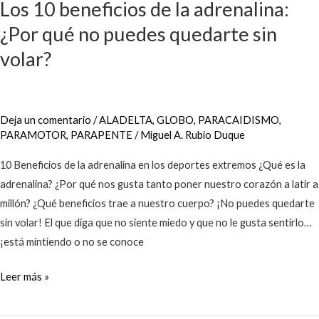
Los 10 beneficios de la adrenalina:
beneficios
de
¿Por qué no puedes quedarte sin
la
volar?
adrenalina:
¿Por
qué
Deja un comentario
/
ALADELTA
,
GLOBO
,
PARACAIDISMO
,
no
PARAMOTOR
,
PARAPENTE
/
Miguel A. Rubio Duque
puedes
quedarte
10 Beneficios de la adrenalina en los deportes extremos ¿Qué es la
sin
adrenalina? ¿Por qué nos gusta tanto poner nuestro corazón a latir a
volar?
millón? ¿Qué beneficios trae a nuestro cuerpo? ¡No puedes quedarte
sin volar! El que diga que no siente miedo y que no le gusta sentirlo…
¡está mintiendo o no se conoce
Leer más »