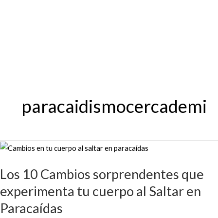
Ir
al
contenido
paracaidismocercademi
Los
10
Los 10 Cambios sorprendentes que
Cambios
sorprendentes
experimenta tu cuerpo al Saltar en
que
Paracaídas
experimenta