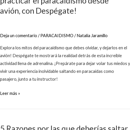
practicar el paracaidismo desde
debes
avión, con Despégate!
olvidar
al
practicar
Deja un comentario
/
PARACAIDISMO
/
Natalia Jaramillo
el
paracaidismo
Explora los mitos del paracaidismo que debes olvidar, y dejarlos en el
desde
avión! Despégate te mostrará la realidad detrás de esta increíble
avión,
actividad llena de adrenalina. ¡Prepárate para dejar volar tus miedos y
con
vivir una experiencia inolvidable saltando en paracaídas como
Despégate!
pasajero, junto a tu instructor!
Leer más »
5
Razones
5 Razones por las que deberías saltar
por