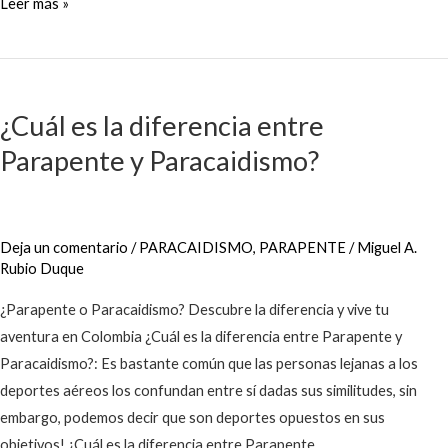
Leer más »
¿Cuál
es
¿Cuál es la diferencia entre
la
Parapente y Paracaidismo?
diferencia
entre
Parapente
y
Deja un comentario
/
PARACAIDISMO
,
PARAPENTE
/
Miguel A.
Paracaidismo?
Rubio Duque
¿Parapente o Paracaidismo? Descubre la diferencia y vive tu
aventura en Colombia ¿Cuál es la diferencia entre Parapente y
Paracaidismo?: Es bastante común que las personas lejanas a los
deportes aéreos los confundan entre sí dadas sus similitudes, sin
embargo, podemos decir que son deportes opuestos en sus
objetivos! ¿Cuál es la diferencia entre Parapente