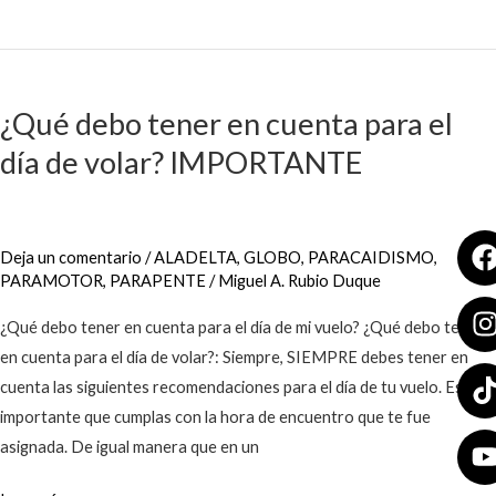
¿Qué
debo
¿Qué debo tener en cuenta para el
tener
día de volar? IMPORTANTE
en
cuenta
para
el
Deja un comentario
/
ALADELTA
,
GLOBO
,
PARACAIDISMO
,
día
PARAMOTOR
,
PARAPENTE
/
Miguel A. Rubio Duque
de
¿Qué debo tener en cuenta para el día de mi vuelo? ¿Qué debo tener
volar?
en cuenta para el día de volar?: Siempre, SIEMPRE debes tener en
IMPORTANTE
cuenta las siguientes recomendaciones para el día de tu vuelo. Es
importante que cumplas con la hora de encuentro que te fue
asignada. De igual manera que en un