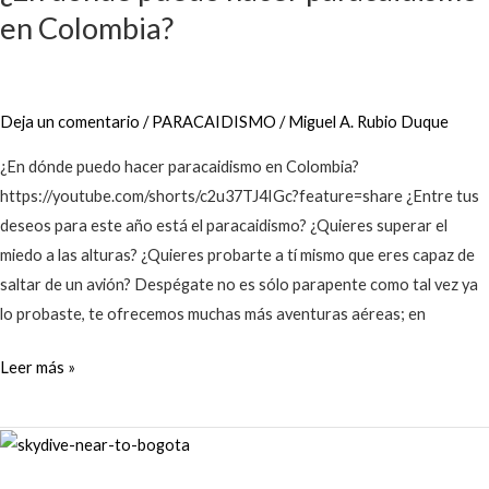
hacer
en Colombia?
paracaidismo
en
Colombia?
Deja un comentario
/
PARACAIDISMO
/
Miguel A. Rubio Duque
¿En dónde puedo hacer paracaidismo en Colombia?
https://youtube.com/shorts/c2u37TJ4IGc?feature=share ¿Entre tus
deseos para este año está el paracaidismo? ¿Quieres superar el
miedo a las alturas? ¿Quieres probarte a tí mismo que eres capaz de
saltar de un avión? Despégate no es sólo parapente como tal vez ya
lo probaste, te ofrecemos muchas más aventuras aéreas; en
Leer más »
Los
10