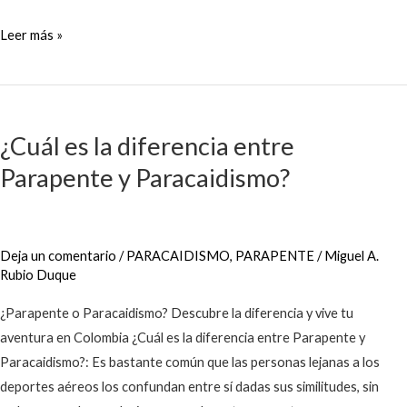
Leer más »
¿Cuál
es
¿Cuál es la diferencia entre
la
Parapente y Paracaidismo?
diferencia
entre
Parapente
y
Deja un comentario
/
PARACAIDISMO
,
PARAPENTE
/
Miguel A.
Paracaidismo?
Rubio Duque
¿Parapente o Paracaidismo? Descubre la diferencia y vive tu
aventura en Colombia ¿Cuál es la diferencia entre Parapente y
Paracaidismo?: Es bastante común que las personas lejanas a los
deportes aéreos los confundan entre sí dadas sus similitudes, sin