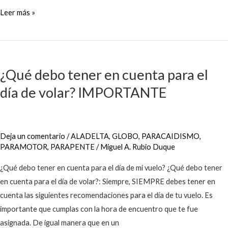
Leer más »
¿Qué
debo
¿Qué debo tener en cuenta para el
tener
día de volar? IMPORTANTE
en
cuenta
para
el
Deja un comentario
/
ALADELTA
,
GLOBO
,
PARACAIDISMO
,
día
PARAMOTOR
,
PARAPENTE
/
Miguel A. Rubio Duque
de
¿Qué debo tener en cuenta para el día de mi vuelo? ¿Qué debo tener
volar?
en cuenta para el día de volar?: Siempre, SIEMPRE debes tener en
IMPORTANTE
cuenta las siguientes recomendaciones para el día de tu vuelo. Es
importante que cumplas con la hora de encuentro que te fue
asignada. De igual manera que en un