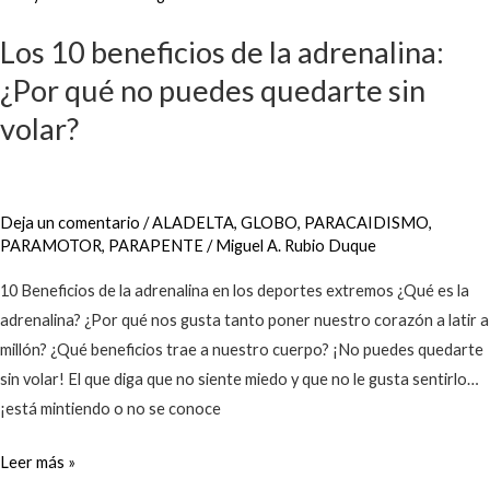
10
Los 10 beneficios de la adrenalina:
beneficios
de
¿Por qué no puedes quedarte sin
la
volar?
adrenalina:
¿Por
qué
Deja un comentario
/
ALADELTA
,
GLOBO
,
PARACAIDISMO
,
no
PARAMOTOR
,
PARAPENTE
/
Miguel A. Rubio Duque
puedes
quedarte
10 Beneficios de la adrenalina en los deportes extremos ¿Qué es la
sin
adrenalina? ¿Por qué nos gusta tanto poner nuestro corazón a latir a
volar?
millón? ¿Qué beneficios trae a nuestro cuerpo? ¡No puedes quedarte
sin volar! El que diga que no siente miedo y que no le gusta sentirlo…
¡está mintiendo o no se conoce
Leer más »