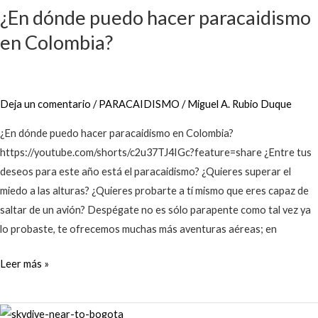
¿En dónde puedo hacer paracaidismo
puedo
hacer
en Colombia?
paracaidismo
en
Colombia?
Deja un comentario
/
PARACAIDISMO
/
Miguel A. Rubio Duque
¿En dónde puedo hacer paracaidismo en Colombia?
https://youtube.com/shorts/c2u37TJ4IGc?feature=share ¿Entre tus
deseos para este año está el paracaidismo? ¿Quieres superar el
miedo a las alturas? ¿Quieres probarte a tí mismo que eres capaz de
saltar de un avión? Despégate no es sólo parapente como tal vez ya
lo probaste, te ofrecemos muchas más aventuras aéreas; en
Leer más »
Los