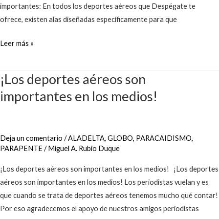
importantes: En todos los deportes aéreos que Despégate te
ofrece, existen alas diseñadas específicamente para que
Leer más »
¡Los deportes aéreos son
¡Los
deportes
importantes en los medios!
aéreos
son
importantes
Deja un comentario
/
ALADELTA
,
GLOBO
,
PARACAIDISMO
,
en
PARAPENTE
/
Miguel A. Rubio Duque
los
¡Los deportes aéreos son importantes en los medios! ¡Los deportes
medios!
aéreos son importantes en los medios! Los periodistas vuelan y es
que cuando se trata de deportes aéreos tenemos mucho qué contar!
Por eso agradecemos el apoyo de nuestros amigos periodistas