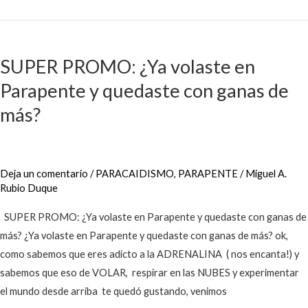
SUPER
PROMO:
SUPER PROMO: ¿Ya volaste en
¿Ya
Parapente y quedaste con ganas de
volaste
en
más?
Parapente
y
quedaste
Deja un comentario
/
PARACAIDISMO
,
PARAPENTE
/
Miguel A.
con
Rubio Duque
ganas
de
SUPER PROMO: ¿Ya volaste en Parapente y quedaste con ganas de
más?
más? ¿Ya volaste en Parapente y quedaste con ganas de más? ok,
como sabemos que eres adicto a la ADRENALINA ( nos encanta!) y
sabemos que eso de VOLAR, respirar en las NUBES y experimentar
el mundo desde arriba te quedó gustando, venimos