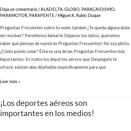
Deja un comentario
/
ALADELTA
,
GLOBO
,
PARACAIDISMO
,
PARAMOTOR
,
PARAPENTE
/
Miguel A. Rubio Duque
Preguntas Frecuentes sobre tu vuelo tándem ¿Te queda alguna duda
sin resolver? Permítenos llamarte Déjanos tus datos, queremos
saber qué piensas de nuestras Preguntas Frecuentes! No soy piloto,
¿Cómo puedo volar? Ésta es una de las Preguntas Frecuentes más
importantes: En todos los deportes aéreos que Despégate te
ofrece, existen alas diseñadas específicamente para que
Leer más »
¡Los deportes aéreos son
¡Los
deportes
importantes en los medios!
aéreos
son