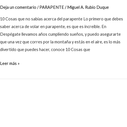
Deja un comentario
/
PARAPENTE
/
Miguel A. Rubio Duque
10 Cosas que no sabías acerca del parapente Lo primero que debes
saber acerca de volar en parapente, es que es increíble. En
Despégate llevamos años cumpliendo sueños, y puedo asegurarte
que una vez que corres por la montaña y estás en el aire, es lo más
divertido que puedes hacer, conoce 10 Cosas que
Leer más »
Los
5
mejores
regalos
extremos
para