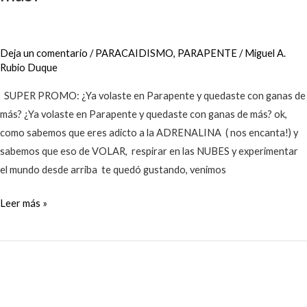
Deja un comentario
/
PARACAIDISMO
,
PARAPENTE
/
Miguel A.
Rubio Duque
SUPER PROMO: ¿Ya volaste en Parapente y quedaste con ganas de
más? ¿Ya volaste en Parapente y quedaste con ganas de más? ok,
como sabemos que eres adicto a la ADRENALINA ( nos encanta!) y
sabemos que eso de VOLAR, respirar en las NUBES y experimentar
el mundo desde arriba te quedó gustando, venimos
Leer más »
¿Qué
debo
tener
en