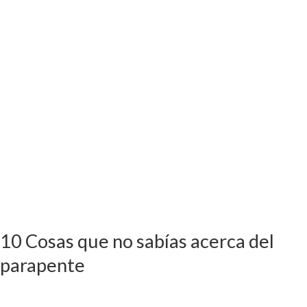
acerca
del
parapente
10 Cosas que no sabías acerca del
parapente