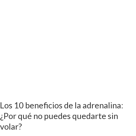
adrenalina:
¿Por
qué
no
puedes
quedarte
sin
volar?
Los 10 beneficios de la adrenalina:
¿Por qué no puedes quedarte sin
volar?