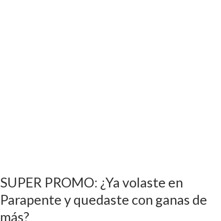
en
Parapente
y
quedaste
con
ganas
de
más?
SUPER PROMO: ¿Ya volaste en
Parapente y quedaste con ganas de
más?