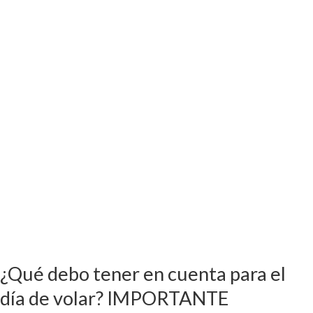
cuenta
para
el
día
de
volar?
IMPORTANTE
¿Qué debo tener en cuenta para el
día de volar? IMPORTANTE