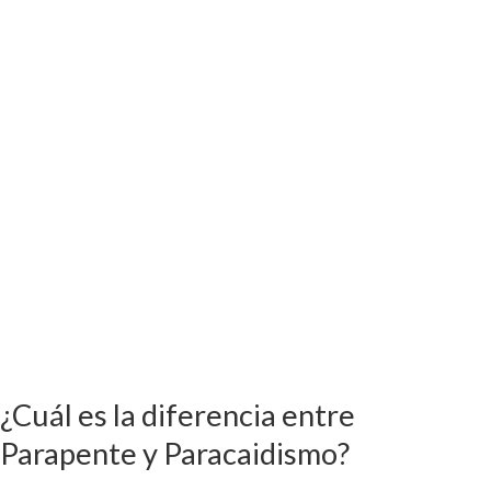
entre
Parapente
y
Paracaidismo?
¿Cuál es la diferencia entre
Parapente y Paracaidismo?