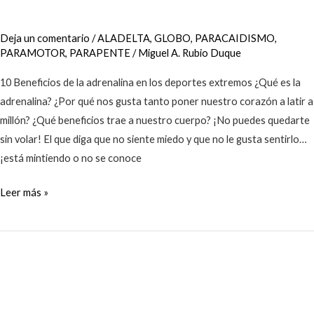
Deja un comentario
/
ALADELTA
,
GLOBO
,
PARACAIDISMO
,
PARAMOTOR
,
PARAPENTE
/
Miguel A. Rubio Duque
10 Beneficios de la adrenalina en los deportes extremos ¿Qué es la
adrenalina? ¿Por qué nos gusta tanto poner nuestro corazón a latir a
millón? ¿Qué beneficios trae a nuestro cuerpo? ¡No puedes quedarte
sin volar! El que diga que no siente miedo y que no le gusta sentirlo…
¡está mintiendo o no se conoce
Leer más »
SUPER
PROMO:
¿Ya
volaste