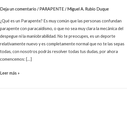
Deja un comentario
/
PARAPENTE
/
Miguel A. Rubio Duque
¿Qué es un Parapente? Es muy común que las personas confundan
parapente con paracaidismo, o que no sea muy clara la mecánica del
despegue ni la maniobrabilidad. No te preocupes, es un deporte
relativamente nuevo y es completamente normal que no te las sepas
todas, con nosotros podrás resolver todas tus dudas, por ahora
comencemos: […]
Leer más »
10
Cosas
que
no
sabías