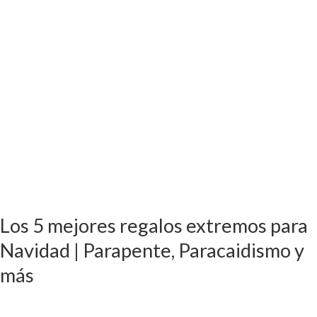
Navidad
|
Parapente,
Paracaidismo
y
más
Los 5 mejores regalos extremos para
Navidad | Parapente, Paracaidismo y
más